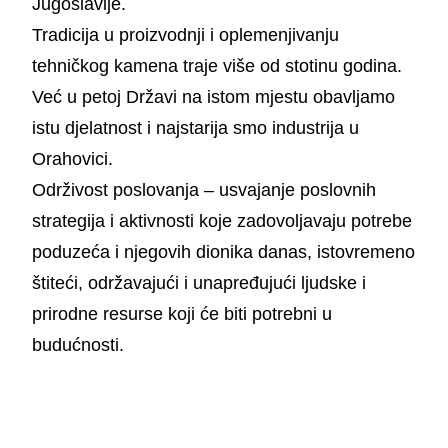
Jugoslavije.
Kamenolom Hercegovac je otvoren 1945. s
Tradicija u proizvodnji i oplemenjivanju
veličinom eksploatacijskog polja od 28 hektara.
tehničkog kamena traje više od stotinu godina.
Eksploatacijom kamena u cijelosti se
Već u petoj Državi na istom mjestu obavljamo
promijenila izvorna slika krajobraza šumovitih
istu djelatnost i najstarija smo industrija u
padina planine Krndije u kojem dominira
Orahovici.
srednjovjekovni grad Ružica. Iscrpljenjem
Održivost poslovanja – usvajanje poslovnih
rezervi postojeći kop će se zatvoriti i sanirati.
strategija i aktivnosti koje zadovoljavaju potrebe
poduzeća i njegovih dionika danas, istovremeno
štiteći, održavajući i unapređujući ljudske i
prirodne resurse koji će biti potrebni u
budućnosti.