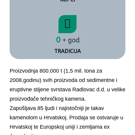
Oršulici kosi od turističkog dijela u dužini od cca
360 m
– sanaciju stare kurije u jednu od građevina
0
+ god
novog kompleksa
TRADICIJA
U idejnom urbanističkom-arhitektonskom
projektu korišteni su podaci o stabilnosti i
Proizvodnja 800.000 t (1,5 mil. tona za
metodama tehničke dokumentacije dani
2008.godinu) svih proizvoda od sedimentne i
Dopunskim rudarskim projektom sanacije
eruptivne stijene svrstava Radlovac d.d. u velike
eksploatacijskog polja tehničko-građevnog
proizvođače tehničkog kamena.
kamena “Hercegovac” kraj Orahovice II,
Zapošljava 85 ljudi i najistočniji je takav
izrađenim od Rudarsko-geološkog-naftnog
kamenolom u Hrvatskoj. Prodaja se ostvaruje u
fakulteta u Zagrebu 2004.
Hrvatskoj te Europskoj uniji i zemljama ex