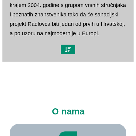
krajem 2004. godine s grupom vrsnih stručnjaka
i poznatih znanstvenika tako da će sanacijski
projekt Radlovca biti jedan od prvih u Hrvatskoj,
a po uzoru na najmodernije u Europi.
Projekt je izrađen prema projektnom zadatku,
obvezama izrade sanacije definirane po Zakonu
o rudarstvu te u skladu s prostornim planom
Virovitičko-podravske županije.
Prema projektnom zadatku idejni projekt
sanacije kamenoloma obuhvaća:
O nama
– sanaciju i uređenje pokosa
– stabilizaciju i rekultivaciju prostora